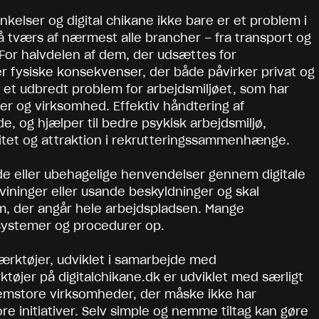
kelser og digital chikane ikke bare er et problem i
på tværs af nærmest alle brancher – fra transport og
g. For halvdelen af dem, der udsættes for
ler fysiske konsekvenser, der både påvirker privat og
så et udbredt problem for arbejdsmiljøet, som har
er og virksomhed. Effektiv håndtering af
, og hjælper til bedre psykisk arbejdsmiljø,
tet og attraktion i rekrutteringssammenhænge.
nde eller ubehagelige henvendelser gennem digitale
svininger eller usande beskyldninger og skal
m, der angår hele arbejdspladsen. Mange
 systemer og procedurer op.
ærktøjer, udviklet i samarbejde med
øjer på digitalchikane.dk er udviklet med særligt
lemstore virksomheder, der måske ikke har
ore initiativer. Selv simple og nemme tiltag kan gøre