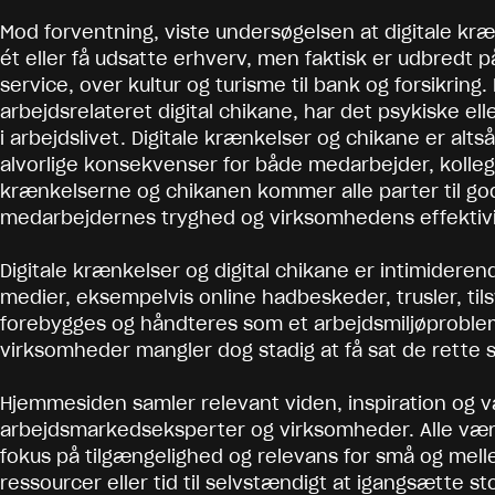
Mod forventning, viste undersøgelsen at digitale kræn
ét eller få udsatte erhverv, men faktisk er udbredt 
service, over kultur og turisme til bank og forsikrin
arbejdsrelateret digital chikane, har det psykiske el
i arbejdslivet. Digitale krænkelser og chikane er alt
alvorlige konsekvenser for både medarbejder, kolleg
krænkelserne og chikanen kommer alle parter til gode
medarbejdernes tryghed og virksomhedens effektivi
Digitale krænkelser og digital chikane er intimidere
medier, eksempelvis online hadbeskeder, trusler, til
forebygges og håndteres som et arbejdsmiljøproble
virksomheder mangler dog stadig at få sat de rette
Hjemmesiden samler relevant viden, inspiration og v
arbejdsmarkedseksperter og virksomheder. Alle værkt
fokus på tilgængelighed og relevans for små og mel
ressourcer eller tid til selvstændigt at igangsætte st