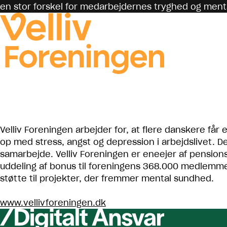
en stor forskel for medarbejdernes tryghed og mental
Velliv Foreningen arbejder for, at flere danskere får 
op med stress, angst og depression i arbejdslivet. Der
samarbejde. Velliv Foreningen er eneejer af pensions
uddeling af bonus til foreningens 368.000 medlemmer
støtte til projekter, der fremmer mental sundhed.
www.vellivforeningen.dk